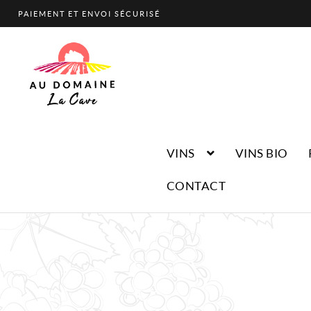
PAIEMENT ET ENVOI SÉCURISÉ
Aller
Aller
à
au
la
contenu
navigation
VINS
VINS BIO
CONTACT