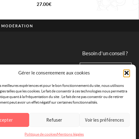
27.00
€
C MODÉRATION
Besoin d’un conseil ?
09 82 31 68 83
Gérer le consentement aux cookies
es meilleures expériences et pour le bon fonctionnement du site, nous utilisons
ies telles que les cookies. Le fait de consentir à ces technologies nous permettra
stique quant à la fréquentation du site . Le fait de ne pas consentir ou de retirer
ent peut avoir un effet négatif sur certaines fonctionnalités.
cepter
Refuser
Voir les préférences
Politique de cookies
Mentions légales