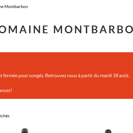
ne Montbarbon
OMAINE MONTBARB
t fermée pour congés. Retrouvez nous à partir du mardi 18 août.
ances!
fichés