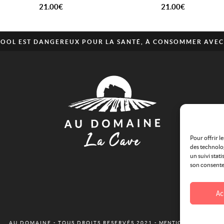
21.00
€
21.00
€
CCOOL EST DANGEREUX POUR LA SANTÉ, À CONSOMMER AVE
Pour offrir l
des technolog
un suivi stati
son consentem
Ac
AU DOMAINE - TOUS DROITS RESERVÉS 2021 -
MENTIONS LÉGALES