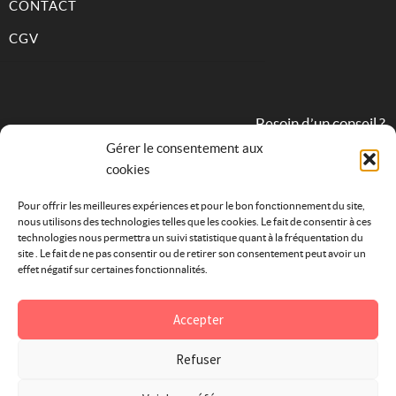
CONTACT
CGV
Besoin d’un conseil ?
Gérer le consentement aux
cookies
09 82 31 68 83
Pour offrir les meilleures expériences et pour le bon fonctionnement du site,
nous utilisons des technologies telles que les cookies. Le fait de consentir à ces
technologies nous permettra un suivi statistique quant à la fréquentation du
site . Le fait de ne pas consentir ou de retirer son consentement peut avoir un
effet négatif sur certaines fonctionnalités.
Accepter
Refuser
AU DOMAINE - TOUS DROITS RESERVÉS 2021 -
MENTIONS LÉGALES