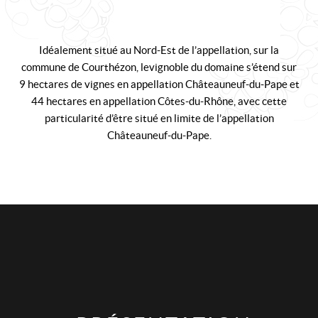
Domaine Si le Vin – Sylvain Badel
enfant
Domaine des Escaravailles
Idéalement situé au Nord-Est de l’appellation, sur la
commune de Courthézon, le vignoble du domaine s’étend sur
Château Saint Sauveur
9 hectares de vignes en appellation Châteauneuf-du-Pape et
44 hectares en appellation Côtes-du-Rhône, avec cette
particularité d’être situé en limite de l’appellation
Domaine Ferrotin
Châteauneuf-du-Pape.
Le Clos du Caillou
Domaine Michelas St jemms
Ouvrir
Languedoc
le
menu
Beaujolais
enfant