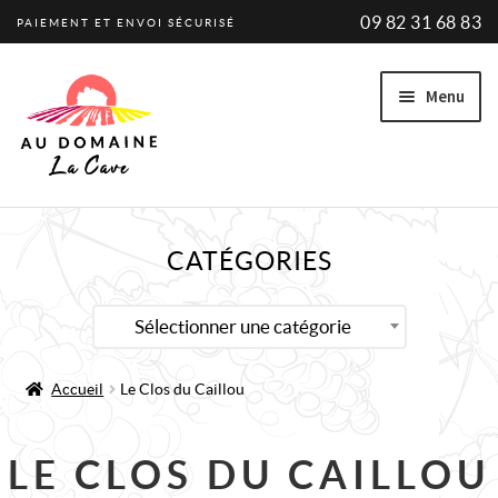
09 82 31 68 83
PAIEMENT ET ENVOI SÉCURISÉ
Aller
Aller
Menu
à
au
la
contenu
navigation
Ouvrir
VINS
CATÉGORIES
le
VINS BIO
menu
enfant
Ouvrir
PRODUCTEURS
Sélectionner une catégorie
le
Ouvrir
Bourgogne
menu
Accueil
Le Clos du Caillou
le
enfant
menu
Ouvrir
Vallée du Rhône
enfant
le
LE CLOS DU CAILLOU
menu