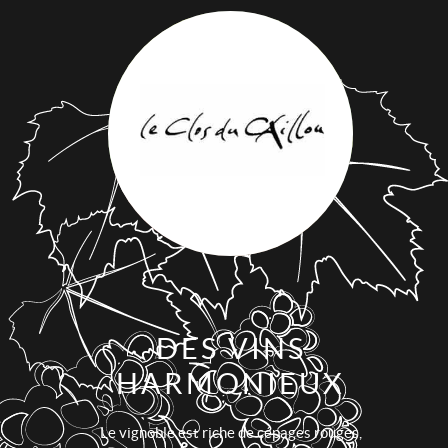
DES VINS
HARMONIEUX
Le vignoble est riche de cépages rouges,