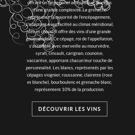
offrant un large panel aromatique, aux vins
d’une grande complexité. Le grenache
représente la majorité de l’encépagement,
s’adaptant avec facilité au climat méridional,
sec et chaud. Il offre des vins d’une grande
gourmandise. Ce cépage, roi de l’appellation,
s’assemble avec merveille au mourvèdre,
syrah, cinsault, carignan, counoise,
vaccarése, apportant chacun leur touche de
personnalité. Les blancs, représentés par les
cépages viognier, roussanne, clairette (rose
et blanche), bourboulenc et grenache blanc,
représentent 10% de la production.
DÉCOUVRIR LES VINS