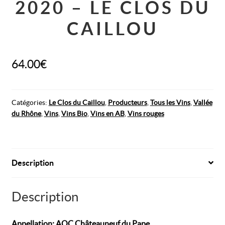
2020 – LE CLOS DU
CAILLOU
64.00
€
Catégories :
Le Clos du Caillou
,
Producteurs
,
Tous les Vins
,
Vallée
du Rhône
,
Vins
,
Vins Bio
,
Vins en AB
,
Vins rouges
Description
Description
Appellation: AOC Châteauneuf du Pape