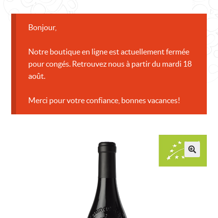
CONTACT
Bonjour,
Notre boutique en ligne est actuellement fermée
pour congés. Retrouvez nous à partir du mardi 18
août.
Merci pour votre confiance, bonnes vacances!