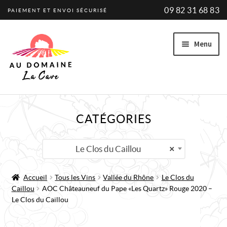
09 82 31 68 83
PAIEMENT ET ENVOI SÉCURISÉ
Aller
Aller
Menu
à
au
la
contenu
navigation
Ouvrir
VINS
CATÉGORIES
le
VINS BIO
menu
enfant
Ouvrir
PRODUCTEURS
Le Clos du Caillou
×
le
PROMOTIONS
menu
Accueil
Tous les Vins
Vallée du Rhône
Le Clos du
enfant
Caillou
AOC Châteauneuf du Pape « Les Quartz » Rouge 2020 –
A PROPOS
Le Clos du Caillou
ACTUALITÉ