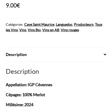
9.00
€
Catégories :
Cave Saint Maurice
,
Languedoc
,
Producteurs
,
Tous
les Vins
,
Vins
,
Vins Bio
,
Vins en AB
,
Vins rouges
Description
Description
Appellation: IGP Cévennes
Cépages: 100% Merlot
Millésime: 2024