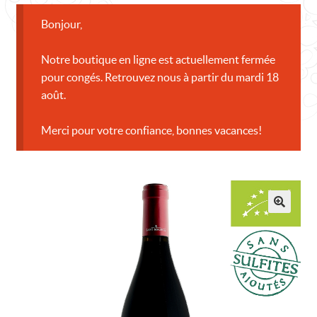
CONTACT
Bonjour,
Notre boutique en ligne est actuellement fermée
pour congés. Retrouvez nous à partir du mardi 18
août.
Merci pour votre confiance, bonnes vacances!