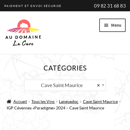
09 82 31 68 83
PAIEMENT ET ENVOI SÉCURISÉ
Aller
Aller
Menu
à
au
la
contenu
navigation
Ouvrir
VINS
CATÉGORIES
le
VINS BIO
menu
enfant
Ouvrir
PRODUCTEURS
Cave Saint Maurice
×
le
PROMOTIONS
menu
Accueil
Tous les Vins
Languedoc
Cave Saint Maurice
enfant
IGP Cévennes « Paradigme » 2024 – Cave Saint Maurice
A PROPOS
ACTUALITÉ