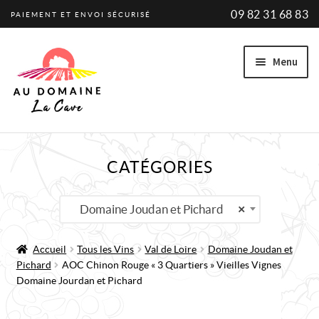
09 82 31 68 83
PAIEMENT ET ENVOI SÉCURISÉ
Aller
Aller
Menu
à
au
la
contenu
navigation
Ouvrir
VINS
CATÉGORIES
le
VINS BIO
menu
enfant
Ouvrir
PRODUCTEURS
Domaine Joudan et Pichard
×
le
PROMOTIONS
menu
Accueil
Tous les Vins
Val de Loire
Domaine Joudan et
enfant
Pichard
AOC Chinon Rouge « 3 Quartiers » Vieilles Vignes
A PROPOS
Domaine Jourdan et Pichard
ACTUALITÉ