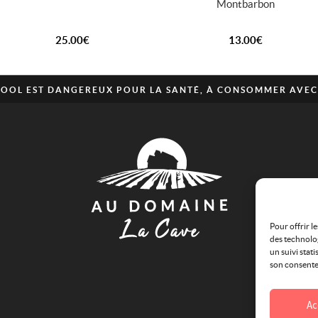
Montbarbon
25.00
€
13.00
€
CCOOL EST DANGEREUX POUR LA SANTÉ, À CONSOMMER AVE
Pour offrir l
des technolog
un suivi stati
son consentem
Ac