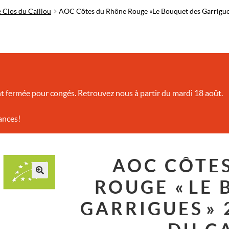
e Clos du Caillou
AOC Côtes du Rhône Rouge « Le Bouquet des Garrigues
t fermée pour congés. Retrouvez nous à partir du mardi 18 août.
ances!
AOC CÔTE
ROUGE « LE
GARRIGUES » 