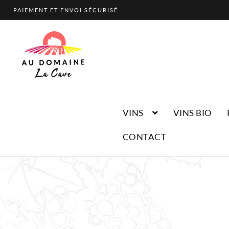
PAIEMENT ET ENVOI SÉCURISÉ
Aller
Aller
à
au
la
contenu
navigation
VINS
VINS BIO
CONTACT