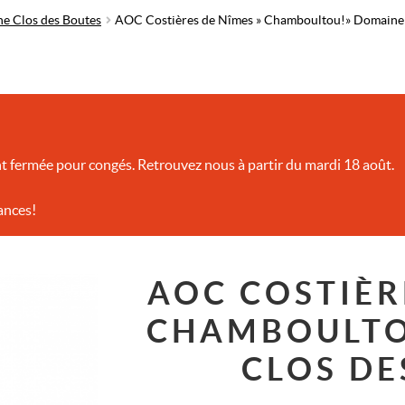
e Clos des Boutes
AOC Costières de Nîmes » Chamboultou! » Domaine 
t fermée pour congés. Retrouvez nous à partir du mardi 18 août.
ances!
AOC COSTIÈR
CHAMBOULTO
CLOS DE