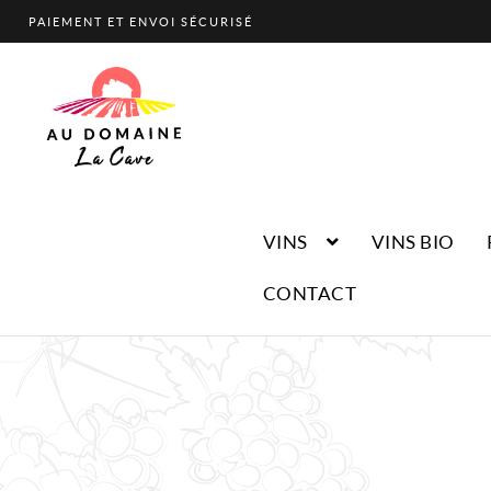
PAIEMENT ET ENVOI SÉCURISÉ
Aller
Aller
à
au
la
contenu
navigation
VINS
VINS BIO
CONTACT