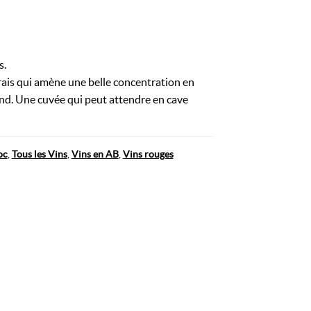
s.
frais qui amène une belle concentration en
nd. Une cuvée qui peut attendre en cave
oc
,
Tous les Vins
,
Vins en AB
,
Vins rouges