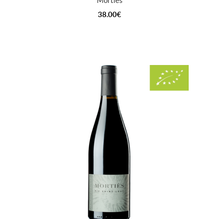
Morties
38.00
€