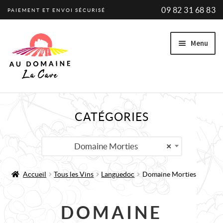
09 82 31 68 83
PAIEMENT ET ENVOI SÉCURISÉ
Aller
Aller
Menu
à
au
la
contenu
navigation
Ouvrir
VINS
CATÉGORIES
le
VINS BIO
menu
enfant
Ouvrir
PRODUCTEURS
Domaine Morties
×
le
PROMOTIONS
menu
Accueil
Tous les Vins
Languedoc
Domaine Morties
enfant
A PROPOS
ACTUALITÉ
DOMAINE