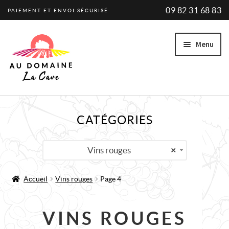
09 82 31 68 83
PAIEMENT ET ENVOI SÉCURISÉ
Aller
Aller
Menu
à
au
la
contenu
navigation
Ouvrir
VINS
CATÉGORIES
le
Vins blancs
menu
enfant
Vins rouges
×
Vins rouges
Accueil
Vins rouges
Page 4
VINS BIO
Ouvrir
PRODUCTEURS
VINS ROUGES
le
PROMOTIONS