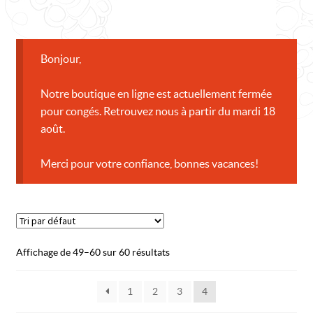
menu
enfant
A PROPOS
ACTUALITÉ
Bonjour,
CONTACT
Notre boutique en ligne est actuellement fermée
pour congés. Retrouvez nous à partir du mardi 18
août.
Merci pour votre confiance, bonnes vacances!
Affichage de 49–60 sur 60 résultats
1
2
3
4